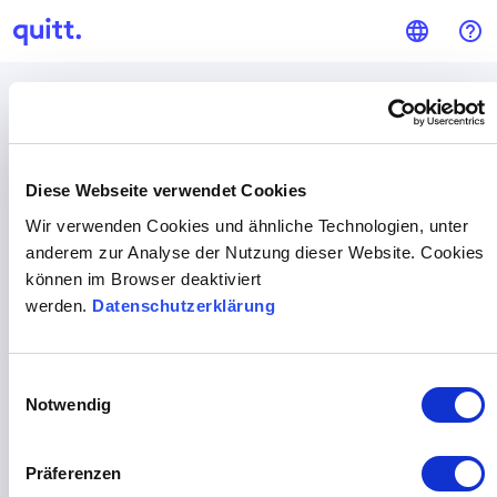
language
help_outline
Login
help
E-Mail oder quitt ID
Diese Webseite verwendet Cookies
Wir verwenden Cookies und ähnliche Technologien, unter
anderem zur Analyse der Nutzung dieser Website. Cookies
können im Browser deaktiviert
visibility
Passwort
werden.
Datenschutzerklärung
Passwort vergessen?
Einwilligungsauswahl
Notwendig
LOGIN
Präferenzen