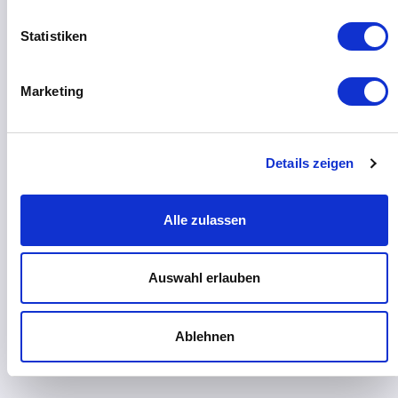
Noch kein Kunde?
Statistiken
login
Marketing
Anmelden
Details zeigen
Alle zulassen
Auswahl erlauben
Ablehnen