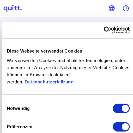
language
help_outline
Wer sind Sie?
Diese Webseite verwendet Cookies
Wir verwenden Cookies und ähnliche Technologien, unter
anderem zur Analyse der Nutzung dieser Website. Cookies
können im Browser deaktiviert
Privater Arbeitgeber
Unternehmen / Verein
werden.
Datenschutzerklärung
Einwilligungsauswahl
Notwendig
Präferenzen
Haushaltshilfe
Partner