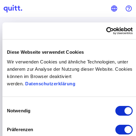
language
help_outline
Wer sind Sie?
Diese Webseite verwendet Cookies
Wir verwenden Cookies und ähnliche Technologien, unter
anderem zur Analyse der Nutzung dieser Website. Cookies
können im Browser deaktiviert
Privater Arbeitgeber
Unternehmen / Verein
werden.
Datenschutzerklärung
Einwilligungsauswahl
Notwendig
Präferenzen
Haushaltshilfe
Partner